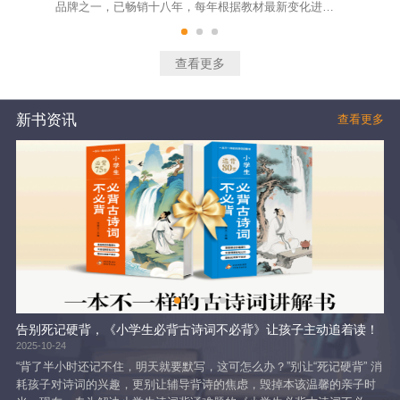
品牌之一，已畅销十八年，每年根据教材最新变化进行
明
及时修订。该系列图书大部分训练题精选自最新的考试
面
真题和各地经典模拟题，题型涵盖面广，试题设计精
教
良，体现了基础、能力和拓展的不同层次要求，适合不
学
查看更多
同层次的学生训练使用。绝大部分题目有准确的答案和
通
详尽的解析，给学生指出技法，总结出规律。
随
新书资讯
查看更多
告别死记硬背，《小学生必背古诗词不必背》让孩子主动追着读！
2025-10-24
202
“背了半小时还记不住，明天就要默写，这可怎么办？”别让“死记硬背” 消
《
耗孩子对诗词的兴趣，更别让辅导背诗的焦虑，毁掉本该温馨的亲子时
依