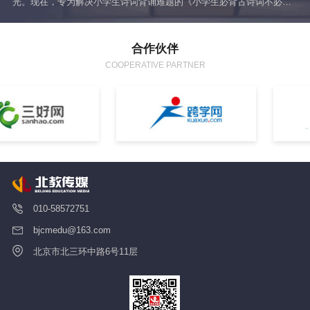
光。现在，专为解决小学生诗词背诵难题的《小学生必背古诗词不必
统
背》终于出版了！不用再逼孩子机械记忆，让诗词学习回归轻松，更让
你彻底从“陪背苦海”中解放出来！
合作伙伴
COOPERATIVE PARTNER
010-58572751
bjcmedu@163.com
北京市北三环中路6号11层