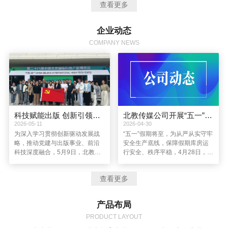
查看更多
导思想，坚持以创新驱动企业发展，进一步完善资本结构，提高管理水
平，通过图书产品运营，优质教育资源整合，新媒体、新业务的拓展，
着力建设成为一个主业突出、品牌优秀、特色鲜明、充满创新活力的全
企业动态
媒体现代教育服务企业。
COMPANY NEWS
科技赋能出版 创新引领发展丨北教传媒公司党总支赴第二十八届中国北京国际科技产业博览会参观学习
北教传媒公司开展“五一”假期节前库房安全检查
2026-05-11
2026-04-30
为深入学习贯彻创新驱动发展战
“五一”假期将至，为从严从实守牢
略，推动党建与出版事业、前沿
安全生产底线，保障假期库房运
科技深度融合，5月9日，北教传
行安全、秩序平稳，4月28日，北
媒公司党总支组织党员赴第二十
教传媒公司副总经理李玉凤带
八届中国北京国际科技产业博览
队，前往公司及子公司位于天津
查看更多
会（简称“北京科博会”）参观学
的库房开展节前安全生产专项检
习，以“科技赋能出版 创新引领发
查，全面排查各类安全隐患。综
展”为主题，在前沿科技的浸润中
合管理中心负责人、库管中心负
产品布局
拓宽视野、凝聚共识、践行使
责人及相关部门人员参与检查。
命。
PRODUCT LAYOUT